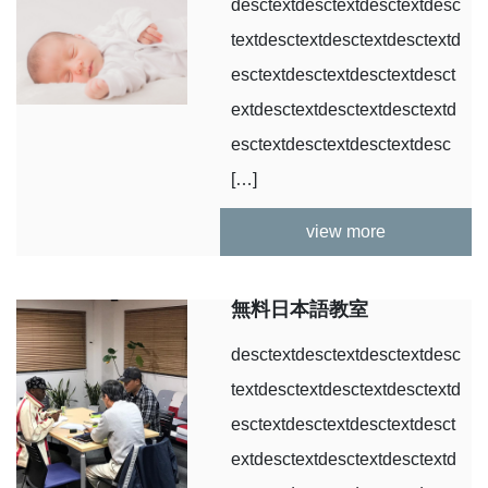
desctextdesctextdesctextdesc
textdesctextdesctextdesctextd
esctextdesctextdesctextdesct
extdesctextdesctextdesctextd
esctextdesctextdesctextdesc
[…]
view more
無料日本語教室
desctextdesctextdesctextdesc
textdesctextdesctextdesctextd
esctextdesctextdesctextdesct
extdesctextdesctextdesctextd