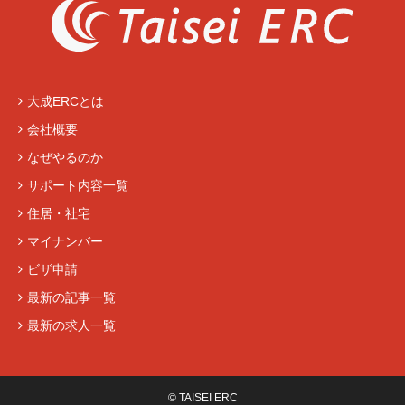
大成ERCとは
会社概要
なぜやるのか
サポート内容一覧
住居・社宅
マイナンバー
ビザ申請
最新の記事一覧
最新の求人一覧
© TAISEI ERC