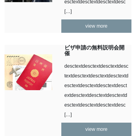
esctextdesctextdesctextdesc
[…]
view more
ビザ申請の無料説明会開
催
desctextdesctextdesctextdesc
textdesctextdesctextdesctextd
esctextdesctextdesctextdesct
extdesctextdesctextdesctextd
esctextdesctextdesctextdesc
[…]
view more