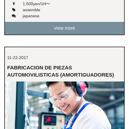
1,500yen/1H〜
assemble
japanese
view more
11-22-2017
FABRICACION DE PIEZAS
AUTOMOVILISTICAS (AMORTIGUADORES)