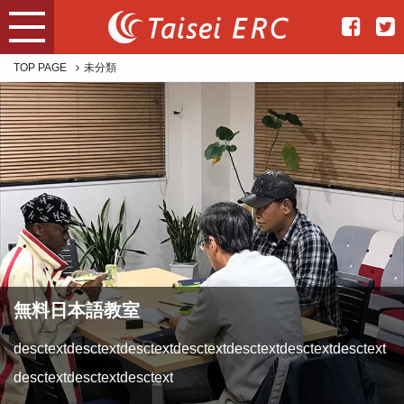
TOP PAGE
未分類
無料日本語教室
desctextdesctextdesctextdesctextdesctextdesctextdesctext
desctextdesctextdesctext