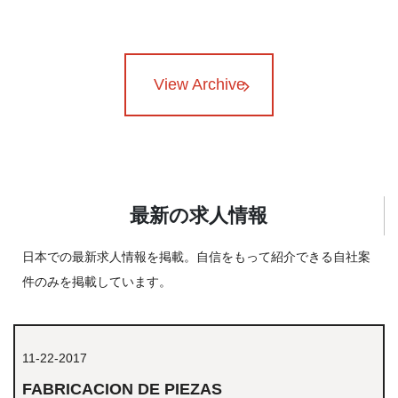
View Archive
最新の求人情報
日本での最新求人情報を掲載。自信をもって紹介できる自社案
件のみを掲載しています。
11-22-2017
FABRICACION DE PIEZAS